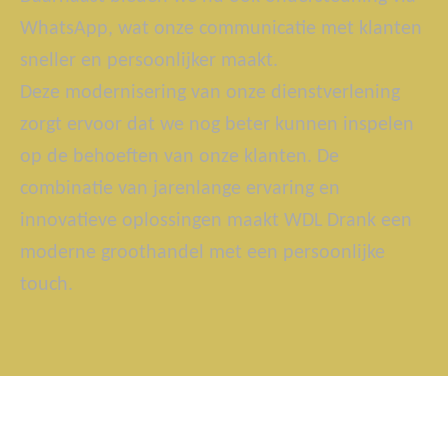
WhatsApp, wat onze communicatie met klanten
sneller en persoonlijker maakt.
Deze modernisering van onze dienstverlening
zorgt ervoor dat we nog beter kunnen inspelen
op de behoeften van onze klanten. De
combinatie van jarenlange ervaring en
innovatieve oplossingen maakt WDL Drank een
moderne groothandel met een persoonlijke
touch.