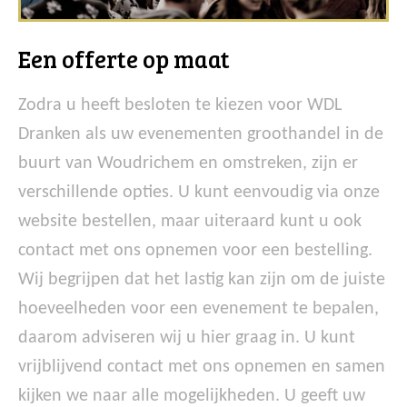
Een offerte op maat
Zodra u heeft besloten te kiezen voor WDL
Dranken als uw evenementen groothandel in de
buurt van Woudrichem en omstreken, zijn er
verschillende opties. U kunt eenvoudig via onze
website bestellen, maar uiteraard kunt u ook
contact met ons opnemen voor een bestelling.
Wij begrijpen dat het lastig kan zijn om de juiste
hoeveelheden voor een evenement te bepalen,
daarom adviseren wij u hier graag in. U kunt
vrijblijvend contact met ons opnemen en samen
kijken we naar alle mogelijkheden. U geeft uw