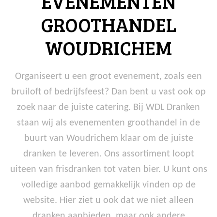
EVENEMENTEN
GROOTHANDEL
WOUDRICHEM
Organiseert u een groot evenement, zoals een
bruiloft of bedrijfsfeest? Dan bent u vast ook op
zoek naar de juiste catering. Bij WDL Dranken
staan wij als evenementen groothandel in de
buurt van Woudrichem klaar om de juiste
dranken te leveren. Ons assortiment loopt
uiteen van frisdranken tot vaten bier. U kunt ons
volledige aanbod gemakkelijk vinden op de
website. Hier ziet u ook dat we niet alleen
dranken aanbieden, maar ook andere