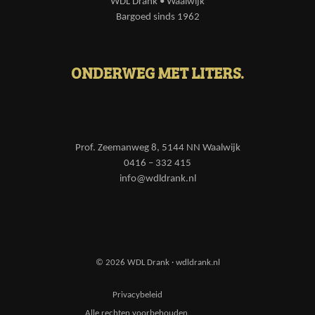
WDL Drank • Waalwijk
Bargoed sinds 1962
ONDERWEG MET LITERS.
Prof. Zeemanweg 8, 5144 NN Waalwijk
0416 – 332 415
info@wdldrank.nl
© 2026 WDL Drank · wdldrank.nl
Privacybeleid
Alle rechten voorbehouden.