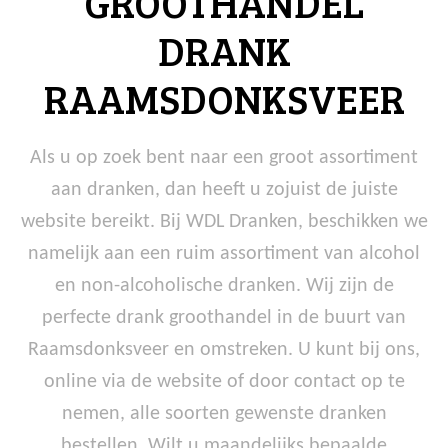
GROOTHANDEL
DRANK
RAAMSDONKSVEER
Als u op zoek bent naar een groot assortiment
aan dranken, dan heeft u zojuist de juiste
website bereikt. Bij WDL Dranken, beschikken we
namelijk aan een ruim assortiment van alcohol
en non-alcoholische dranken. Wij zijn de
perfecte drank groothandel in de buurt van
Raamsdonksveer en omstreken. U kunt bij ons,
online via de website of door contact op te
nemen, alle soorten gewenste dranken
bestellen. Wilt u maandelijks bepaalde