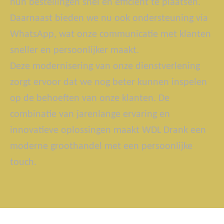
hun bestellingen snel en efficiënt te plaatsen.
Daarnaast bieden we nu ook ondersteuning via
WhatsApp, wat onze communicatie met klanten
sneller en persoonlijker maakt.
Deze modernisering van onze dienstverlening
zorgt ervoor dat we nog beter kunnen inspelen
op de behoeften van onze klanten. De
combinatie van jarenlange ervaring en
innovatieve oplossingen maakt WDL Drank een
moderne groothandel met een persoonlijke
touch.