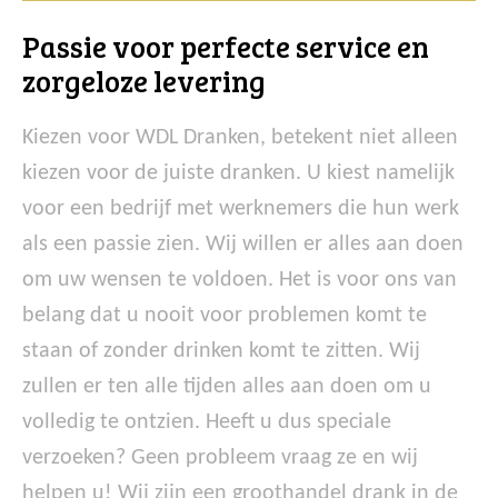
Passie voor perfecte service en
zorgeloze levering
Kiezen voor WDL Dranken, betekent niet alleen
kiezen voor de juiste dranken. U kiest namelijk
voor een bedrijf met werknemers die hun werk
als een passie zien. Wij willen er alles aan doen
om uw wensen te voldoen. Het is voor ons van
belang dat u nooit voor problemen komt te
staan of zonder drinken komt te zitten. Wij
zullen er ten alle tijden alles aan doen om u
volledig te ontzien. Heeft u dus speciale
verzoeken? Geen probleem vraag ze en wij
helpen u! Wij zijn een groothandel drank in de