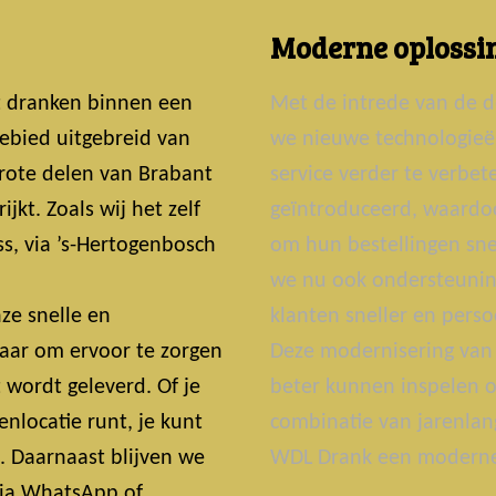
Moderne oplossin
t dranken binnen een
Met de intrede van de d
ebied uitgebreid van
we nieuwe technologie
grote delen van Brabant
service verder te verbe
jkt. Zoals wij het zelf
geïntroduceerd, waardoo
s, via ’s-Hertogenbosch
om hun bestellingen snel
we nu ook ondersteunin
ze snelle en
klanten sneller en perso
laar om ervoor te zorgen
Deze modernisering van 
t wordt geleverd. Of je
beter kunnen inspelen o
nlocatie runt, je kunt
combinatie van jarenlan
t. Daarnaast blijven we
WDL Drank een moderne 
 Via WhatsApp of