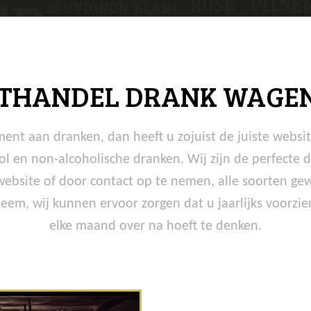
THANDEL DRANK WAGE
ment aan dranken, dan heeft u zojuist de juiste websi
ol en non-alcoholische dranken. Wij zijn de perfecte
 website of door contact op te nemen, alle soorten ge
em, wij kunnen ervoor zorgen dat u jaarlijks voorzien
elke maand over na hoeft te denken.