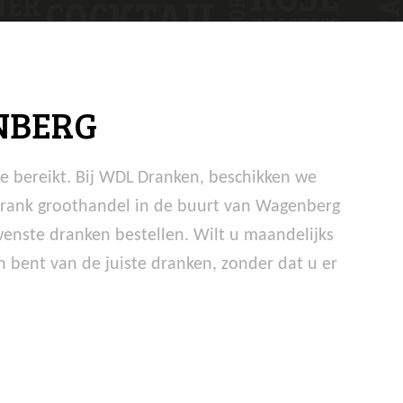
NBERG
te bereikt. Bij WDL Dranken, beschikken we
 drank groothandel in de buurt van Wagenberg
wenste dranken bestellen. Wilt u maandelijks
 bent van de juiste dranken, zonder dat u er