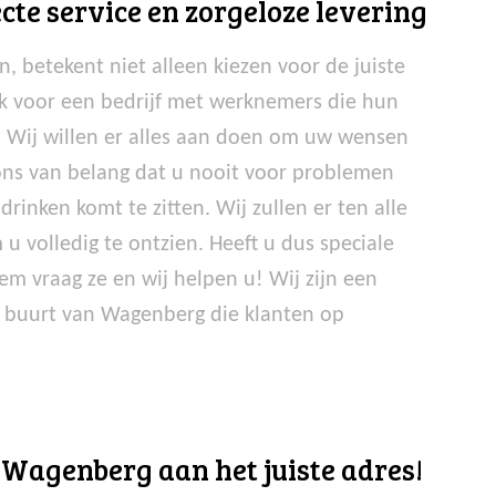
cte service en zorgeloze levering
, betekent niet alleen kiezen voor de juiste
jk voor een bedrijf met werknemers die hun
n. Wij willen er alles aan doen om uw wensen
 ons van belang dat u nooit voor problemen
drinken komt te zitten. Wij zullen er ten alle
 u volledig te ontzien. Heeft u dus speciale
m vraag ze en wij helpen u! Wij zijn een
e buurt van Wagenberg die klanten op
n Wagenberg aan het juiste adres!