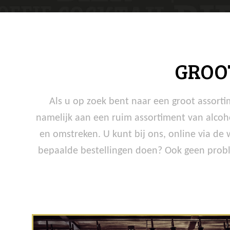
GROO
Als u op zoek bent naar een groot assorti
namelijk aan een ruim assortiment van alcoh
en omstreken. U kunt bij ons, online via de
bepaalde bestellingen doen? Ook geen proble