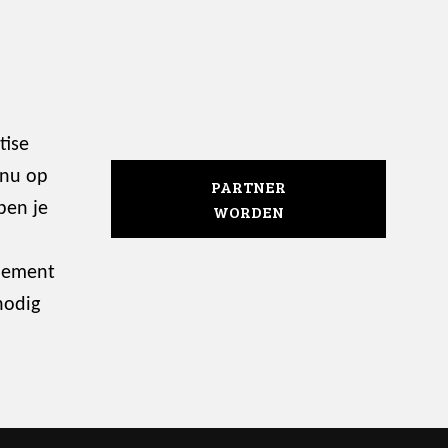
tise
 nu op
PARTNER
ben je
WORDEN
enement
nodig