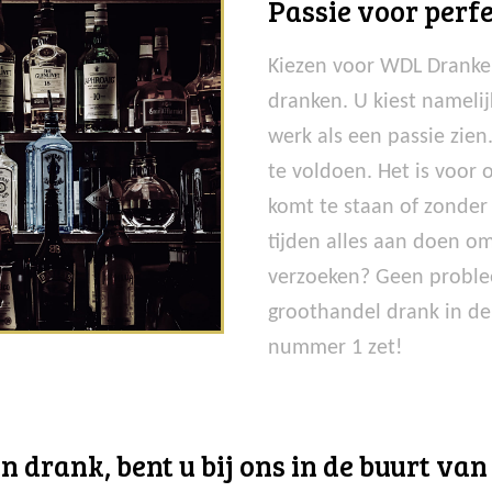
Passie voor perfe
Kiezen voor WDL Dranken
dranken. U kiest nameli
werk als een passie zie
te voldoen. Het is voor
komt te staan of zonder 
tijden alles aan doen om
verzoeken? Geen problee
groothandel drank in d
nummer 1 zet!
n drank, bent u bij ons in de buurt va