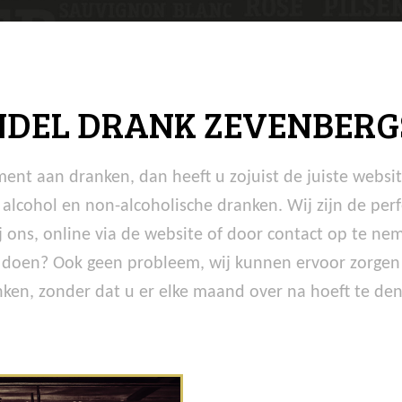
DEL DRANK ZEVENBERG
ment aan dranken, dan heeft u zojuist de juiste websi
alcohol en non-alcoholische dranken. Wij zijn de per
 ons, online via de website of door contact op te nem
 doen? Ook geen probleem, wij kunnen ervoor zorgen da
ken, zonder dat u er elke maand over na hoeft te de