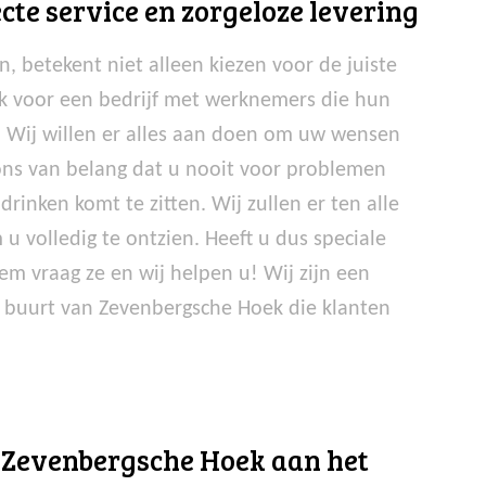
cte service en zorgeloze levering
, betekent niet alleen kiezen voor de juiste
jk voor een bedrijf met werknemers die hun
n. Wij willen er alles aan doen om uw wensen
 ons van belang dat u nooit voor problemen
drinken komt te zitten. Wij zullen er ten alle
 u volledig te ontzien. Heeft u dus speciale
m vraag ze en wij helpen u! Wij zijn een
 buurt van Zevenbergsche Hoek die klanten
an Zevenbergsche Hoek aan het