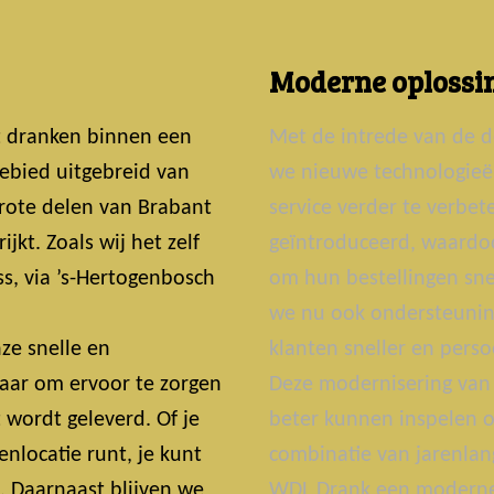
Moderne oplossin
t dranken binnen een
Met de intrede van de d
ebied uitgebreid van
we nieuwe technologie
grote delen van Brabant
service verder te verbe
jkt. Zoals wij het zelf
geïntroduceerd, waardoo
s, via ’s-Hertogenbosch
om hun bestellingen snel
we nu ook ondersteunin
ze snelle en
klanten sneller en perso
laar om ervoor te zorgen
Deze modernisering van 
t wordt geleverd. Of je
beter kunnen inspelen o
nlocatie runt, je kunt
combinatie van jarenlan
t. Daarnaast blijven we
WDL Drank een moderne 