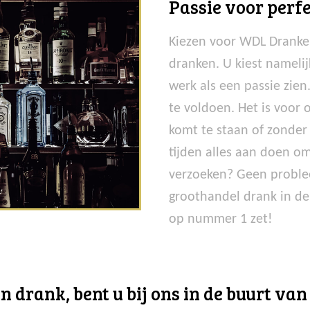
Passie voor perfe
Kiezen voor WDL Dranken
dranken. U kiest nameli
werk als een passie zie
te voldoen. Het is voor
komt te staan of zonder 
tijden alles aan doen om
verzoeken? Geen problee
groothandel drank in de
op nummer 1 zet!
n drank, bent u bij ons in de buurt v