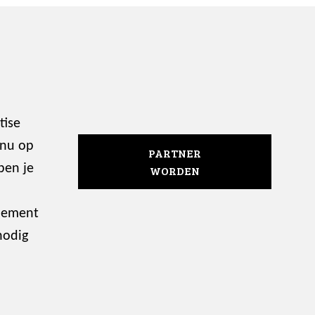
tise
 nu op
PARTNER
ben je
WORDEN
enement
nodig