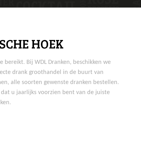
SCHE HOEK
te bereikt. Bij WDL Dranken, beschikken we
fecte drank groothandel in de buurt van
en, alle soorten gewenste dranken bestellen.
t u jaarlijks voorzien bent van de juiste
nken.