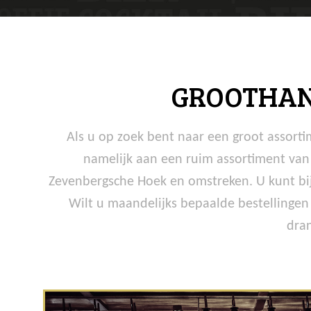
GROOTHAN
Als u op zoek bent naar een groot assorti
namelijk aan een ruim assortiment van 
Zevenbergsche Hoek en omstreken. U kunt bij
Wilt u maandelijks bepaalde bestellingen
dran