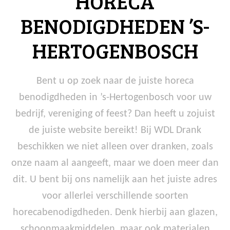
HORECA
BENODIGDHEDEN ’S-
HERTOGENBOSCH
Bent u op zoek naar de juiste horeca
benodigdheden in ’s-Hertogenbosch voor uw
bedrijf, vereniging of feest? Dan heeft u zojuist
de juiste website bereikt! Bij WDL Drank
beschikken we niet alleen over dranken, zoals
onze naam al aangeeft, maar we doen meer dan
dit. U bent bij ons namelijk aan het juiste adres
voor allerlei verschillende soorten
horecabenodigdheden. Denk hierbij aan glazen,
schoonmaakmiddelen, maar ook materialen