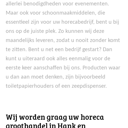
allerlei benodigdheden voor evenementen.
Maar ook voor schoonmaakmiddelen, die
essentieel zijn voor uw horecabedrijf, bent u bij
ons op de juiste plek. Zo kunnen wij deze
maandelijks leveren, zodat u nooit zonder komt
te zitten. Bent u net een bedrijf gestart? Dan
kunt u uiteraard ook alles eenmalig voor de
eerste keer aanschaffen bij ons. Producten waar
u dan aan moet denken, zijn bijvoorbeeld
toiletpapierhouders of een zeepdispenser.
Wij worden graag uw horeca
groothandel in Hank en