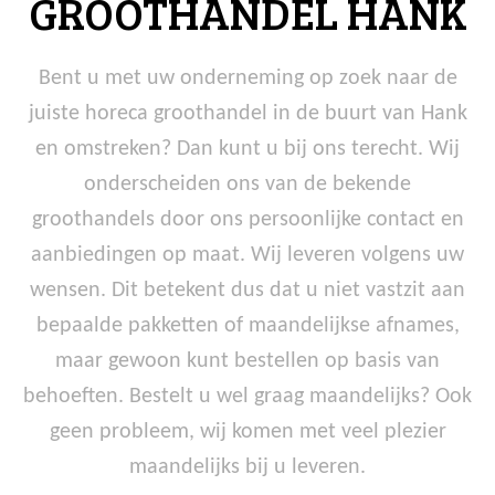
GROOTHANDEL HANK
Bent u met uw onderneming op zoek naar de
juiste horeca groothandel in de buurt van Hank
en omstreken? Dan kunt u bij ons terecht. Wij
onderscheiden ons van de bekende
groothandels door ons persoonlijke contact en
aanbiedingen op maat. Wij leveren volgens uw
wensen. Dit betekent dus dat u niet vastzit aan
bepaalde pakketten of maandelijkse afnames,
maar gewoon kunt bestellen op basis van
behoeften. Bestelt u wel graag maandelijks? Ook
geen probleem, wij komen met veel plezier
maandelijks bij u leveren.