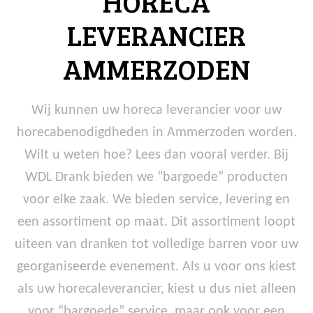
HORECA
LEVERANCIER
AMMERZODEN
Wij kunnen uw horeca leverancier voor uw
horecabenodigdheden in Ammerzoden worden.
Wilt u weten hoe? Lees dan vooral verder. Bij
WDL Drank bieden we “bargoede” producten
voor elke zaak. We bieden service, levering en
een assortiment op maat. Dit assortiment loopt
uiteen van dranken tot volledige barren voor uw
georganiseerde evenement. Als u voor ons kiest
als uw horecaleverancier, kiest u dus niet alleen
voor “bargoede” service, maar ook voor een