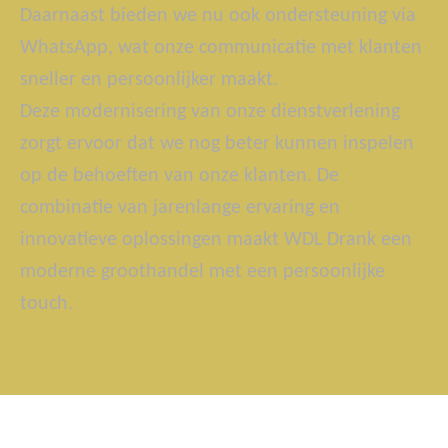
Daarnaast bieden we nu ook ondersteuning via
WhatsApp, wat onze communicatie met klanten
sneller en persoonlijker maakt.
Deze modernisering van onze dienstverlening
zorgt ervoor dat we nog beter kunnen inspelen
op de behoeften van onze klanten. De
combinatie van jarenlange ervaring en
innovatieve oplossingen maakt WDL Drank een
moderne groothandel met een persoonlijke
touch.