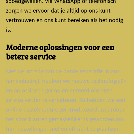
spoedgevallen. Via WhatsApp of telefonisch
zorgen we ervoor dat je altijd op ons kunt
vertrouwen en ons kunt bereiken als het nodig
is.
Moderne oplossingen voor een
betere service
Met de intrede van de derde generatie in ons
familiebedrijf, hebben we nieuwe technologieën
en oplossingen geïmplementeerd om onze
service verder te verbeteren. Zo hebben we een
online bestelmodule geïntroduceerd, waardoor
het voor klanten gemakkelijker is geworden om
hun bestellingen snel en efficiënt te plaatsen.