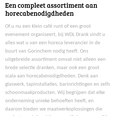
Een compleet assortiment aan
horecabenodigdheden
Of u nu een klein café runt of een groot
evenement organiseert, bij WDL Drank vindt u
alles wat u van een horeca leverancier in de
buurt van Gorinchem nodig heeft. Ons
uitgebreide assortiment omvat niet alleen een
brede selectie dranken, maar ook een groot
scala aan horecabenodigdheden. Denk aan
glaswerk, tapinstallaties, barinrichtingen en zelfs
schoonmaakproducten. Wij begrijpen dat elke
onderneming unieke behoeften heeft, en
daarom bieden we maatwerkoplossingen die