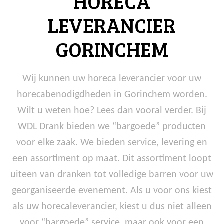
HORECA
LEVERANCIER
GORINCHEM
Wij kunnen uw horeca leverancier voor uw
horecabenodigdheden in Gorinchem worden.
Wilt u weten hoe? Lees dan vooral verder. Bij
WDL Drank bieden we “bargoede” producten
voor elke zaak. We bieden service, levering en
een assortiment op maat. Dit assortiment loopt
uiteen van dranken tot volledige barren voor uw
georganiseerde evenement. Als u voor ons kiest
als uw horecaleverancier, kiest u dus niet alleen
voor “bargoede” service, maar ook voor een