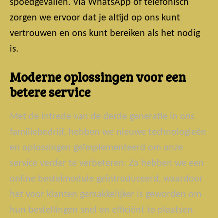
spoedgevallen. Via WhatsApp of telefonisch
zorgen we ervoor dat je altijd op ons kunt
vertrouwen en ons kunt bereiken als het nodig
is.
Moderne oplossingen voor een
betere service
Met de intrede van de derde generatie in ons
familiebedrijf, hebben we nieuwe technologieën
en oplossingen geïmplementeerd om onze
service verder te verbeteren. Zo hebben we een
online bestelmodule geïntroduceerd, waardoor
het voor klanten gemakkelijker is geworden om
hun bestellingen snel en efficiënt te plaatsen.