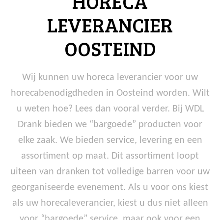
HORECA
LEVERANCIER
OOSTEIND
Wij kunnen uw horeca leverancier voor uw
horecabenodigdheden in Oosteind worden. Wilt
u weten hoe? Lees dan vooral verder. Bij WDL
Drank bieden we “bargoede” producten voor
elke zaak. We bieden service, levering en een
assortiment op maat. Dit assortiment loopt
uiteen van dranken tot volledige barren voor uw
georganiseerde evenement. Als u voor ons kiest
als uw horecaleverancier, kiest u dus niet alleen
voor “bargoede” service, maar ook voor een