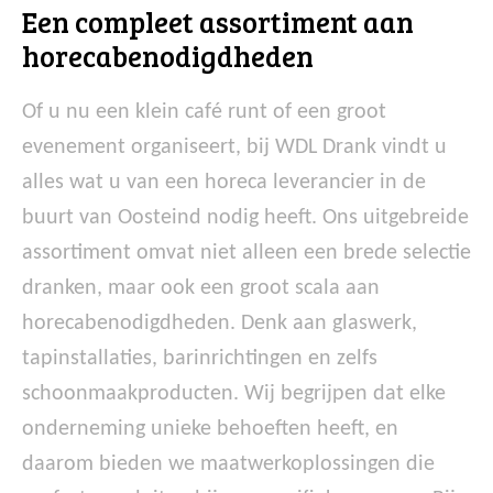
Een compleet assortiment aan
horecabenodigdheden
Of u nu een klein café runt of een groot
evenement organiseert, bij WDL Drank vindt u
alles wat u van een horeca leverancier in de
buurt van Oosteind nodig heeft. Ons uitgebreide
assortiment omvat niet alleen een brede selectie
dranken, maar ook een groot scala aan
horecabenodigdheden. Denk aan glaswerk,
tapinstallaties, barinrichtingen en zelfs
schoonmaakproducten. Wij begrijpen dat elke
onderneming unieke behoeften heeft, en
daarom bieden we maatwerkoplossingen die