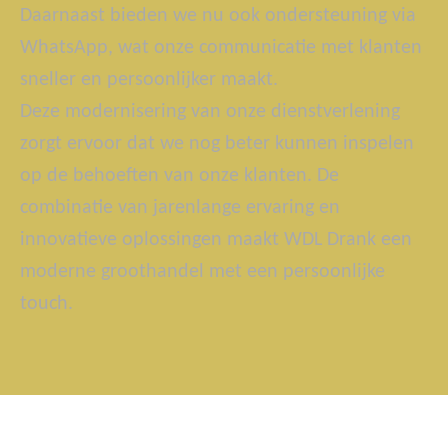
Daarnaast bieden we nu ook ondersteuning via
WhatsApp, wat onze communicatie met klanten
sneller en persoonlijker maakt.
Deze modernisering van onze dienstverlening
zorgt ervoor dat we nog beter kunnen inspelen
op de behoeften van onze klanten. De
combinatie van jarenlange ervaring en
innovatieve oplossingen maakt WDL Drank een
moderne groothandel met een persoonlijke
touch.