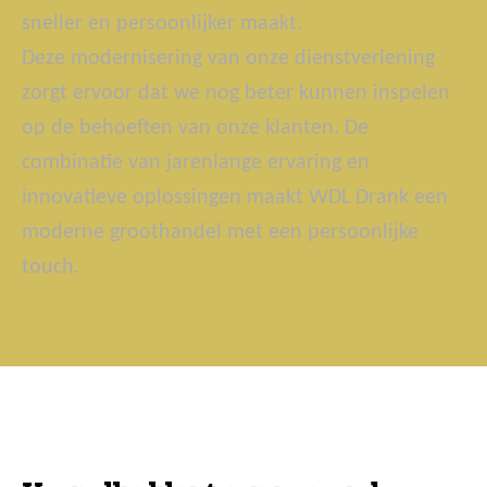
sneller en persoonlijker maakt.
Deze modernisering van onze dienstverlening
zorgt ervoor dat we nog beter kunnen inspelen
op de behoeften van onze klanten. De
combinatie van jarenlange ervaring en
innovatieve oplossingen maakt WDL Drank een
moderne groothandel met een persoonlijke
touch.