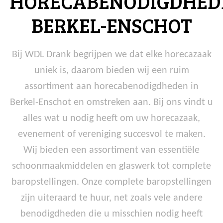
HORECABENODIGDHED
BERKEL-ENSCHOT
Bij WDL Drank begrijpen we dat elke horecazaak
uniek is, daarom bieden wij een ruim
assortiment aan horecabenodigdheden in
Berkel-Enschot en omstreken aan. Bij ons vindt u
alles wat u nodig heeft om uw horecazaak,
evenement of vereniging succesvol te maken.
Wij bieden een assortiment van essentiële
schoonmaakmiddelen en glaswerk tot complete
baropstellingen. Onze complete baropstellingen
zijn uiteraard te huur, net zoals vele andere
benodigdheden die u misschien nodig heeft