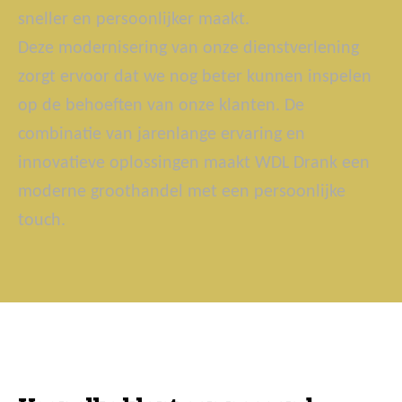
sneller en persoonlijker maakt.
Deze modernisering van onze dienstverlening
zorgt ervoor dat we nog beter kunnen inspelen
op de behoeften van onze klanten. De
combinatie van jarenlange ervaring en
innovatieve oplossingen maakt WDL Drank een
moderne groothandel met een persoonlijke
touch.