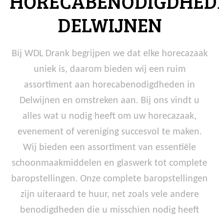
HORECABENODIGDHED
DELWIJNEN
Bij WDL Drank begrijpen we dat elke horecazaak
uniek is, daarom bieden wij een ruim
assortiment aan horecabenodigdheden in
Delwijnen en omstreken aan. Bij ons vindt u
alles wat u nodig heeft om uw horecazaak,
evenement of vereniging succesvol te maken.
Wij bieden een assortiment van essentiële
schoonmaakmiddelen en glaswerk tot complete
baropstellingen. Onze complete baropstellingen
zijn uiteraard te huur, net zoals vele andere
benodigdheden die u misschien nodig heeft