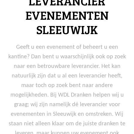
LEVERANCIER
EVENEMENTEN
SLEEUWIJK
Geeft u een evenement of beheert u een
kantine? Dan bent u waarschijnlijk ook op zoek
naar een betrouwbare leverancier. Het kan
natuurlijk zijn dat u al een leverancier heeft,
maar toch op zoek bent naar andere
mogelijkheden. Bij WDL Dranken helpen wij u
graag; wij zijn namelijk dé leverancier voor
evenementen in Sleeuwijk en omstreken. Wij
staan niet alleen klaar om de juiste dranken te
leveren, maar kunnen uw evenement ook