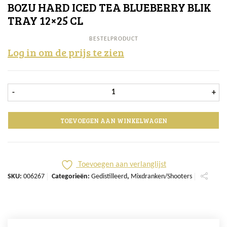
BOZU HARD ICED TEA BLUEBERRY BLIK
TRAY 12×25 CL
BESTELPRODUCT
Log in om de prijs te zien
BOZU Hard Iced Tea Blueberry blik 
-
+
TOEVOEGEN AAN WINKELWAGEN
Toevoegen aan verlanglijst
SKU:
006267
Categorieën:
Gedistilleerd
,
Mixdranken/Shooters