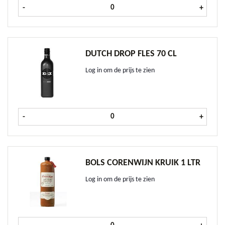
Cles des Ducs Armagnac VS fles 70 c
-
+
DUTCH DROP FLES 70 CL
Log in om de prijs te zien
Dutch Drop fles 70 cl aantal
-
+
BOLS CORENWIJN KRUIK 1 LTR
Log in om de prijs te zien
Bols Corenwijn kruik 1 ltr aantal