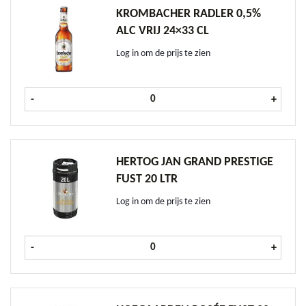
KROMBACHER RADLER 0,5%
ALC VRIJ 24×33 CL
Log in om de prijs te zien
Krombacher Radler 0,5% Alc Vrij 24
-
+
HERTOG JAN GRAND PRESTIGE
FUST 20 LTR
Log in om de prijs te zien
Hertog Jan Grand Prestige fust 20 l
-
+