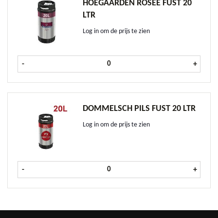
HOEGAARDEN ROSÉE FUST 20
LTR
Log in om de prijs te zien
Hoegaarden Rosée fust 20 ltr aanta
-
+
DOMMELSCH PILS FUST 20 LTR
Log in om de prijs te zien
Dommelsch pils fust 20 ltr aantal
-
+