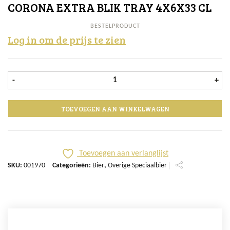
CORONA EXTRA BLIK TRAY 4X6X33 CL
BESTELPRODUCT
Log in om de prijs te zien
Corona Extra Blik tray 4x6x33 cl aa
-
+
TOEVOEGEN AAN WINKELWAGEN
Toevoegen aan verlanglijst
SKU:
001970
Categorieën:
Bier
,
Overige Speciaalbier