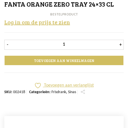
FANTA ORANGE ZERO TRAY 24×33 CL
BESTELPRODUCT
Log in om de prijs te zien
Fanta Orange ZERO tray 24x33 cl a
-
+
TOEVOEGEN AAN WINKELWAGEN
Toevoegen aan verlanglijst
SKU:
002418
Categorieën:
Frisdrank
,
Sinas