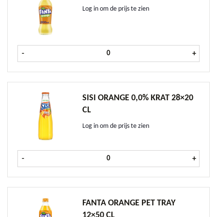
Log in om de prijs te zien
Fanta Orange krat 24x20 cl aantal
-
+
SISI ORANGE 0,0% KRAT 28×20
CL
Log in om de prijs te zien
Sisi Orange 0,0% krat 28x20 cl aant
-
+
FANTA ORANGE PET TRAY
12×50 CL