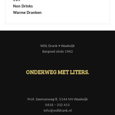
SVH
Non Drinks
Warme Dranken
WDL Drank • Waalwijk
Bargoed sinds 1962
ONDERWEG MET LITERS.
Prof. Zeemanweg 8, 5144 NN Waalwijk
0416 – 332 415
info@wdldrank.nl