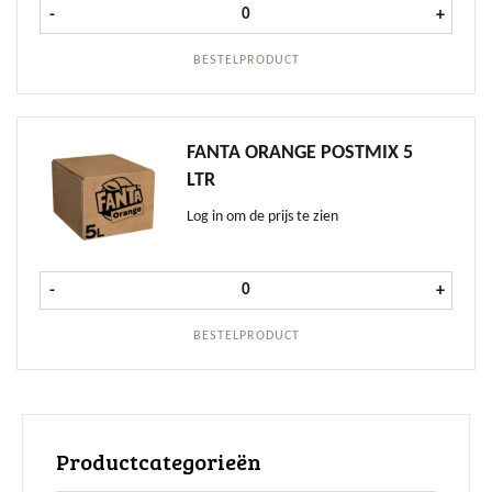
Fanta Orange ZERO tray 6x1,5 ltr a
-
+
BESTELPRODUCT
FANTA ORANGE POSTMIX 5
LTR
Log in om de prijs te zien
Fanta Orange Postmix 5 ltr aantal
-
+
BESTELPRODUCT
Productcategorieën