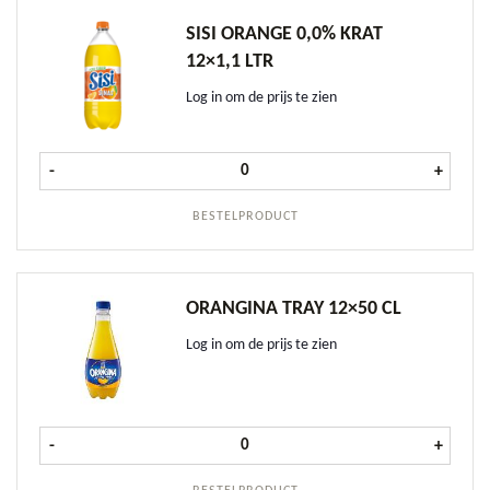
SISI ORANGE 0,0% KRAT
12×1,1 LTR
Log in om de prijs te zien
Sisi Orange 0,0% krat 12x1,1 ltr aan
-
+
BESTELPRODUCT
ORANGINA TRAY 12×50 CL
Log in om de prijs te zien
Orangina tray 12x50 cl aantal
-
+