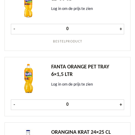
Log in om de prijs te zien
Fanta Orange PET tray 12x50 cl aan
-
+
BESTELPRODUCT
FANTA ORANGE PET TRAY
6×1,5 LTR
Log in om de prijs te zien
Fanta Orange PET tray 6x1,5 ltr aan
-
+
ORANGINA KRAT 24×25 CL