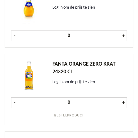
Log in om de prijs te zien
Orangina krat 24x25 cl aantal
-
+
FANTA ORANGE ZERO KRAT
24×20 CL
Log in om de prijs te zien
Fanta Orange ZERO krat 24x20 cl a
-
+
BESTELPRODUCT