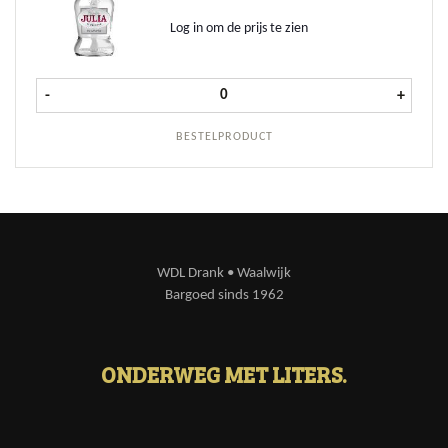
Log in om de prijs te zien
Julia Grappa Superiore fles 70 cl aa
-
+
BESTELPRODUCT
WDL Drank • Waalwijk
Bargoed sinds 1962
ONDERWEG MET LITERS.