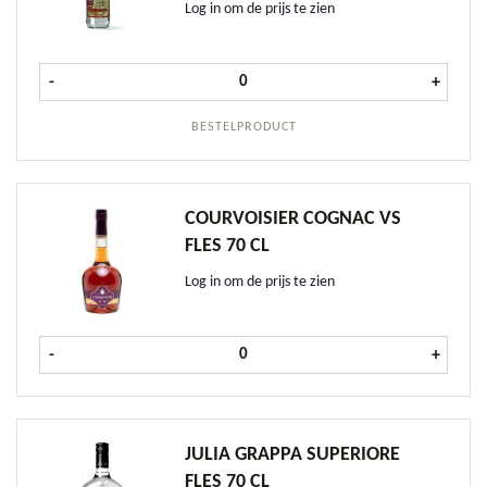
Log in om de prijs te zien
Mispelblom Brandewijn fles 1 ltr a
-
+
BESTELPRODUCT
COURVOISIER COGNAC VS
FLES 70 CL
Log in om de prijs te zien
Courvoisier Cognac VS fles 70 cl aan
-
+
JULIA GRAPPA SUPERIORE
FLES 70 CL