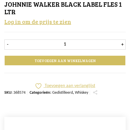
JOHNNIE WALKER BLACK LABEL FLES 1
LTR
Log in om de prijs te zien
Johnnie Walker Black Label fles 1 lt
-
+
TOEVOEGEN AAN WINKELWAGEN
Toevoegen aan verlanglijst
SKU:
368574
Categorieën:
Gedistilleerd
,
Whiskey