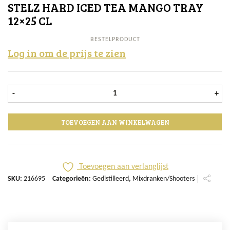
STELZ HARD ICED TEA MANGO TRAY
12×25 CL
BESTELPRODUCT
Log in om de prijs te zien
Stelz Hard Iced Tea Mango tray 12x
-
+
TOEVOEGEN AAN WINKELWAGEN
Toevoegen aan verlanglijst
SKU:
216695
Categorieën:
Gedistilleerd
,
Mixdranken/Shooters