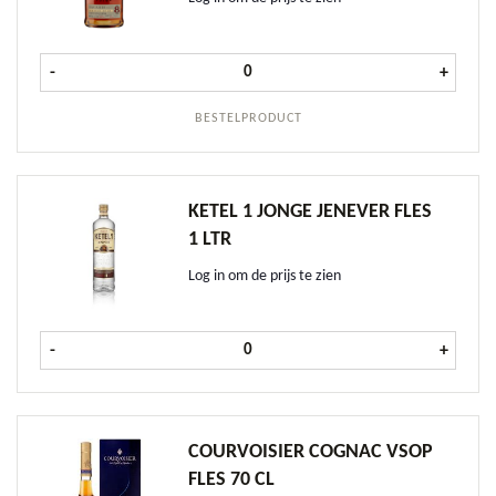
Bacardi Reserva 8 Anos 70cl aantal
-
+
BESTELPRODUCT
KETEL 1 JONGE JENEVER FLES
1 LTR
Log in om de prijs te zien
Ketel 1 Jonge Jenever fles 1 ltr aant
-
+
COURVOISIER COGNAC VSOP
FLES 70 CL