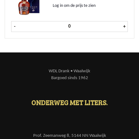
Log in om de prijs te zien
Courvoisier Cognac VSOP fles 70 cl 
-
+
WDL Drank • Waalwijk
Bargoed sinds 1962
ONDERWEG MET LITERS.
Prof. Zeemanweg 8, 5144 NN Waalwijk