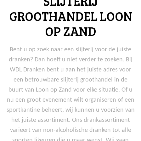
SLIJTERIJ
GROOTHANDEL LOON
OP ZAND
Bent u op zoek naar een slijterij voor de juiste
dranken? Dan hoeft u niet verder te zoeken. Bij
WDL Dranken bent u aan het juiste adres voor
een betrouwbare slijterij groothandel in de
buurt van Loon op Zand voor elke situatie. Of u
nu een groot evenement wilt organiseren of een
sportkantine beheert, wij kunnen u voorzien van
het juiste assortiment. Ons drankassortiment
varieert van non-alcoholische dranken tot alle
soorten likeuren die u maar wenst. Wij gaan