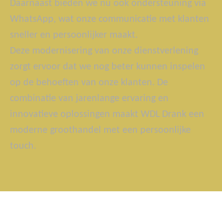
Daarnaast bieden we nu ook ondersteuning via
WhatsApp, wat onze communicatie met klanten
sneller en persoonlijker maakt.
Deze modernisering van onze dienstverlening
zorgt ervoor dat we nog beter kunnen inspelen
op de behoeften van onze klanten. De
combinatie van jarenlange ervaring en
innovatieve oplossingen maakt WDL Drank een
moderne groothandel met een persoonlijke
touch.