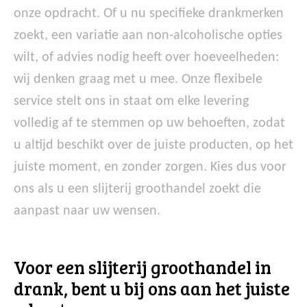
onze opdracht. Of u nu specifieke drankmerken
zoekt, een variatie aan non-alcoholische opties
wilt, of advies nodig heeft over hoeveelheden:
wij denken graag met u mee. Onze flexibele
service stelt ons in staat om elke levering
volledig af te stemmen op uw behoeften, zodat
u altijd beschikt over de juiste producten, op het
juiste moment, en zonder zorgen. Kies dus voor
ons als u een slijterij groothandel zoekt die
aanpast naar uw wensen.
Voor een slijterij groothandel in
drank, bent u bij ons aan het juiste