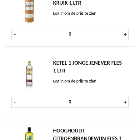
KRUIK 1 LTR
Log in om de prijs te zien
Bols Zeer Oude Genever kruik 1 ltr
-
+
KETEL 1 JONGE JENEVER FLES
1 LTR
Log in om de prijs te zien
Ketel 1 Jonge Jenever fles 1 ltr aant
-
+
HOOGHOUDT
CITROENBRANDEWIJN FLES 1