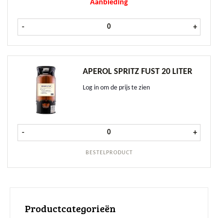
Aanbieding
Aperol fles 1 ltr aantal
-
+
APEROL SPRITZ FUST 20 LITER
Log in om de prijs te zien
Aperol Spritz fust 20 liter aantal
-
+
BESTELPRODUCT
Productcategorieën