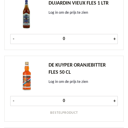
DUJARDIN VIEUX FLES 1 LTR
Log in om de prijs te zien
Dujardin Vieux fles 1 ltr aantal
-
+
DE KUYPER ORANJEBITTER
FLES 50 CL
Log in om de prijs te zien
De Kuyper Oranjebitter fles 50 cl a
-
+
BESTELPRODUCT