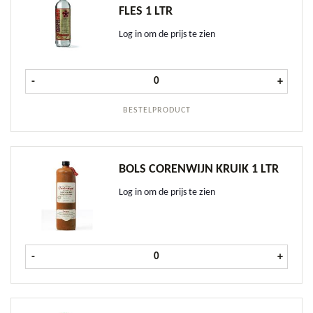
FLES 1 LTR
Log in om de prijs te zien
Mispelblom Brandewijn fles 1 ltr a
-
+
BESTELPRODUCT
BOLS CORENWIJN KRUIK 1 LTR
Log in om de prijs te zien
Bols Corenwijn kruik 1 ltr aantal
-
+