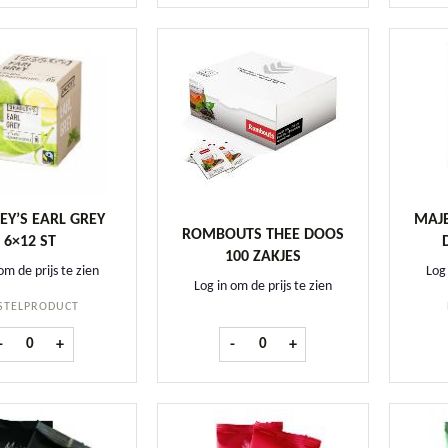
EY’S EARL GREY
MAJE
ROMBOUTS THEE DOOS
6×12 ST
100 ZAKJES
om de prijs te zien
Log 
Log in om de prijs te zien
STELPRODUCT
Bradley's Earl Grey 6x12 st aantal
Rombouts Thee doos 100 zakjes a
-
+
-
+