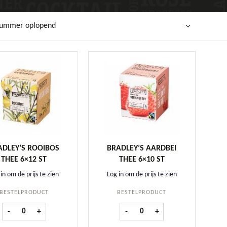
lnummer oplopend
ADLEY’S ROOIBOS
BRADLEY’S AARDBEI
THEE 6×12 ST
THEE 6×10 ST
in om de prijs te zien
Log in om de prijs te zien
BESTELPRODUCT
BESTELPRODUCT
st aantal
Bradley's Rooibos Thee 6x12 st aantal
Bradley's Aardbei thee 6x10 st 
-
+
-
+