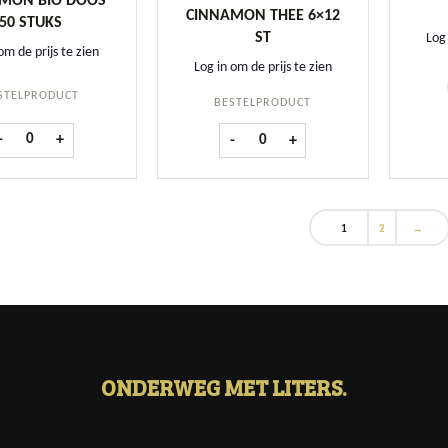
MON BIO DOOS
CINNAMON THEE 6×12
50 STUKS
ST
Log 
om de prijs te zien
Log in om de prijs te zien
STELPRODUCT
BESTELPRODUCT
Majes-T Citrus Cinnamon BIO doos 50 stuks aantal
Bradley's Pomegranate & Cinnamon
-
+
-
+
1
2
→
ONDERWEG MET LITERS.