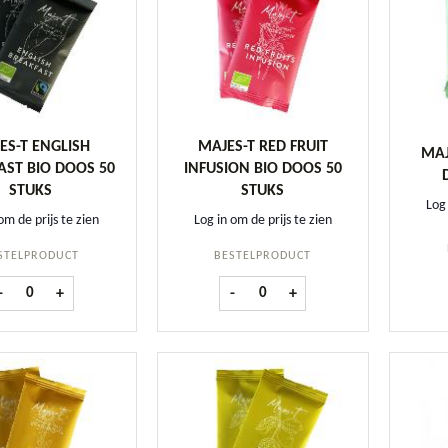
ES-T ENGLISH
MAJES-T RED FRUIT
MAJ
AST BIO DOOS 50
INFUSION BIO DOOS 50
STUKS
STUKS
Log 
om de prijs te zien
Log in om de prijs te zien
STELPRODUCT
BESTELPRODUCT
Majes-T English Breakfast BIO doos 50 stuks aantal
Majes-T Red Fruit Infusion BIO doo
-
+
-
+