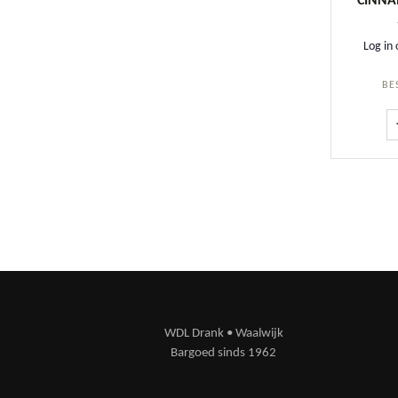
CINNA
Log in 
BE
WDL Drank • Waalwijk
Bargoed sinds 1962