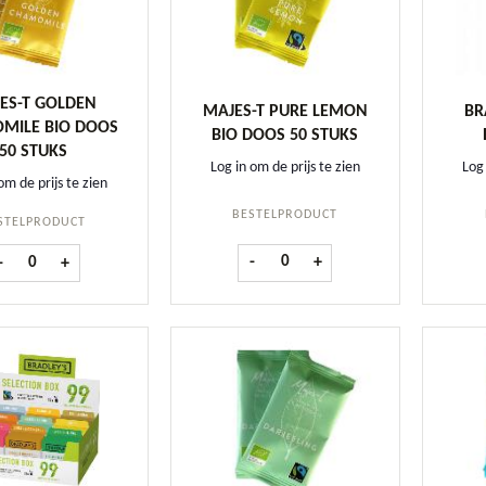
ES-T GOLDEN
MAJES-T PURE LEMON
BR
MILE BIO DOOS
BIO DOOS 50 STUKS
50 STUKS
Log in om de prijs te zien
Log 
om de prijs te zien
BESTELPRODUCT
STELPRODUCT
Majes-T Pure Lemon BIO doos 50 s
Majes-T Golden Chamomile BIO doos 50 stuks aantal
-
+
-
+