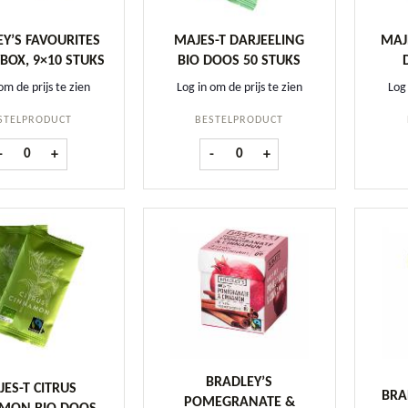
Y’S FAVOURITES
MAJES-T DARJEELING
MAJ
BOX, 9×10 STUKS
BIO DOOS 50 STUKS
om de prijs te zien
Log in om de prijs te zien
Log 
STELPRODUCT
BESTELPRODUCT
Bradley's Favourites Displaybox, 9x10 stuks aantal
Majes-T Darjeeling BIO doos 50 st
-
+
-
+
BRADLEY’S
ES-T CITRUS
BRA
POMEGRANATE &