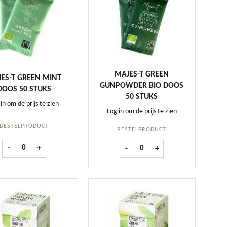
MAJES-T GREEN
ES-T GREEN MINT
GUNPOWDER BIO DOOS
DOOS 50 STUKS
50 STUKS
in om de prijs te zien
Log in om de prijs te zien
BESTELPRODUCT
BESTELPRODUCT
Majes-T Green Mint doos 50 stuks aantal
s 50 stuks aantal
Majes-T Green Gunpowder BIO d
-
+
-
+