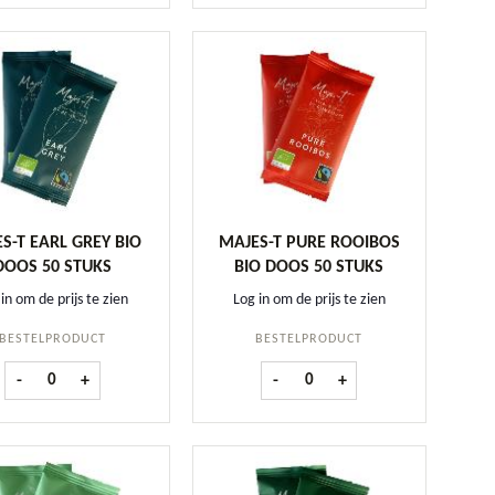
S-T EARL GREY BIO
MAJES-T PURE ROOIBOS
DOOS 50 STUKS
BIO DOOS 50 STUKS
in om de prijs te zien
Log in om de prijs te zien
BESTELPRODUCT
BESTELPRODUCT
antal
Majes-T Earl Grey BIO doos 50 stuks aantal
Majes-T Pure Rooibos BIO doos 
-
+
-
+