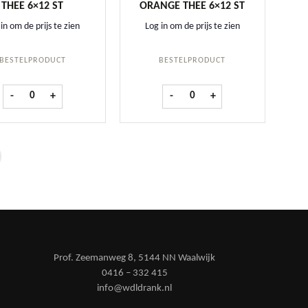
THEE 6×12 ST
ORANGE THEE 6×12 ST
in om de prijs te zien
Log in om de prijs te zien
BESTELPRODUCT
BESTELPRODUCT
Bradley's Camomile thee 6x12 st aantal
Bradley's Ginger & Orange thee 
 thee 6x12 st aantal
-
+
-
+
Prof. Zeemanweg 8, 5144 NN Waalwijk
0416 – 332 415
info@wdldrank.nl