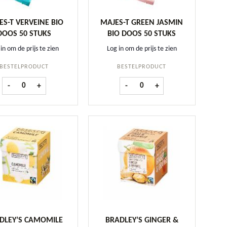
ES-T VERVEINE BIO
MAJES-T GREEN JASMIN
DOOS 50 STUKS
BIO DOOS 50 STUKS
in om de prijs te zien
Log in om de prijs te zien
BESTELPRODUCT
BESTELPRODUCT
uks aantal
Majes-T Verveine BIO doos 50 stuks aantal
Majes-T Green Jasmin BIO doos 
-
+
-
+
DLEY’S CAMOMILE
BRADLEY’S GINGER &