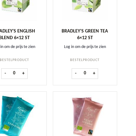
ADLEY’S ENGLISH
BRADLEY’S GREEN TEA
BLEND 6×12 ST
6×12 ST
in om de prijs te zien
Log in om de prijs te zien
BESTELPRODUCT
BESTELPRODUCT
tuks aantal
Bradley's English Blend 6x12 st aantal
Bradley's Green tea 6x12 st aan
-
+
-
+