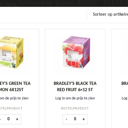
Sorteer op artike
EY’S GREEN TEA
BRADLEY’S BLACK TEA
BR
MON 6X12ST
RED FRUIT 6×12 ST
om de prijs te zien
Log in om de prijs te zien
Log 
STELPRODUCT
BESTELPRODUCT
Bradley's Green Tea Lemon 6x12st aantal
Bradley's Black Tea Red Fruit 6x12 
-
+
-
+